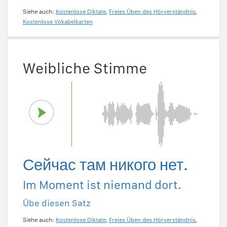
Siehe auch:
Kostenlose Diktate
,
Freies Üben des Hörverständnis
,
Kostenlose Vokabelkarten
Weibliche Stimme
Сейчас там никого нет.
Im Moment ist niemand dort.
Übe diesen Satz
Siehe auch:
Kostenlose Diktate
,
Freies Üben des Hörverständnis
,