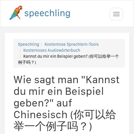
Toggle
navigati
Speechling
Kostenlose Sprachlern-Tools
Kostenloses Audiowörterbuch
Kannst du mir ein Beispiel geben? (你可以给举一个
例子吗？)
Wie sagt man "Kannst
du mir ein Beispiel
geben?" auf
Chinesisch (你可以给
举一个例子吗？)