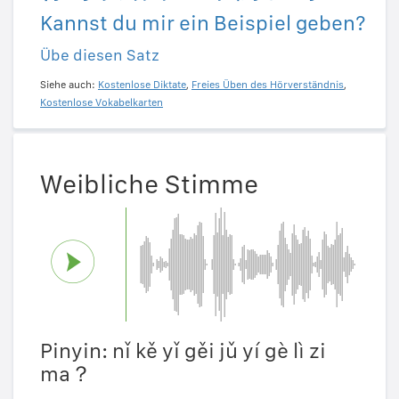
Kannst du mir ein Beispiel geben?
Übe diesen Satz
Siehe auch:
Kostenlose Diktate
,
Freies Üben des Hörverständnis
,
Kostenlose Vokabelkarten
Weibliche Stimme
Pinyin: nǐ kě yǐ gěi jǔ yí gè lì zi
ma？