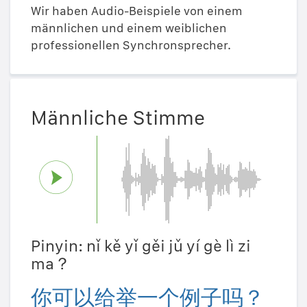
Wir haben Audio-Beispiele von einem
männlichen und einem weiblichen
professionellen Synchronsprecher.
Männliche Stimme
Pinyin: nǐ kě yǐ gěi jǔ yí gè lì zi
ma？
你可以给举一个例子吗？