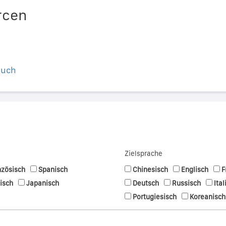
rcen
buch
Zielsprache
nzösisch
Spanisch
Chinesisch
Englisch
F
nisch
Japanisch
Deutsch
Russisch
Ital
Portugiesisch
Koreanisch