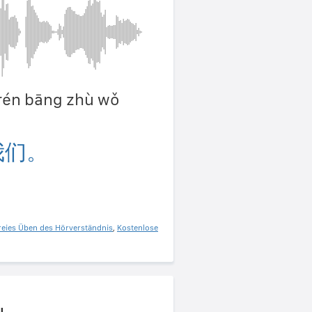
 rén bāng zhù wǒ
我们。
reies Üben des Hörverständnis
,
Kostenlose