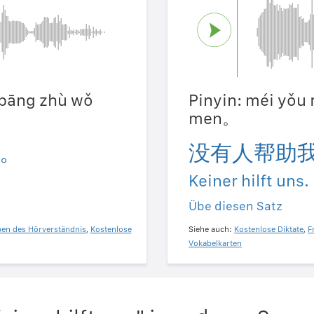
 bāng zhù wǒ
Pinyin: méi yǒu
men。
。
没有人帮助
Keiner hilft uns.
Übe diesen Satz
ben des Hörverständnis
,
Kostenlose
Siehe auch:
Kostenlose Diktate
,
F
Vokabelkarten