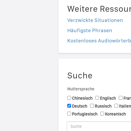
Weitere Ressou
Verzwickte Situationen
Häufigste Phrasen
Kostenloses Audiowörter
Suche
Muttersprache
Chinesisch
Englisch
Fra
Deutsch
Russisch
Italie
Portugiesisch
Koreanisch