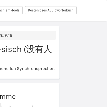
achlern-Tools
Kostenloses Audiowörterbuch
有人帮助我们)
inesisch (没有人
ionellen Synchronsprecher.
timme