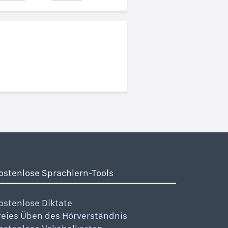
ostenlose Sprachlern-Tools
ostenlose Diktate
reies Üben des Hörverständnis