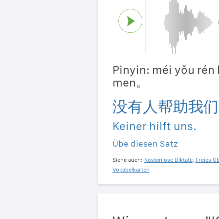
Pinyin: méi yǒu rén
men。
没有人帮助我们
Keiner hilft uns.
Übe diesen Satz
Siehe auch:
Kostenlose Diktate
,
Freies Ü
Vokabelkarten