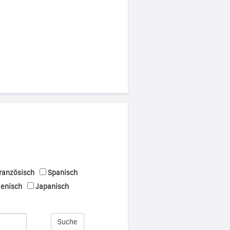
ranzösisch
Spanisch
ienisch
Japanisch
Suche