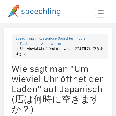
Toggle
navigati
Speechling
Kostenlose Sprachlern-Tools
Kostenloses Audiowörterbuch
Um wieviel Uhr öffnet der Laden (店は何時に空きま
すか？)
Wie sagt man "Um
wieviel Uhr öffnet der
Laden" auf Japanisch
(店は何時に空きます
か？)