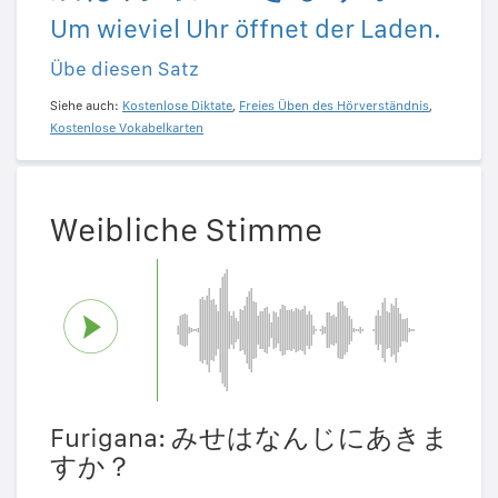
Um wieviel Uhr öffnet der Laden.
Übe diesen Satz
Siehe auch:
Kostenlose Diktate
,
Freies Üben des Hörverständnis
,
Kostenlose Vokabelkarten
Weibliche Stimme
Furigana: みせはなんじにあきま
すか？