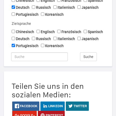
Chinesisch
Englisch
Französisch
Spanisch
Deutsch
Russisch
Italienisch
Japanisch
Portugiesisch
Koreanisch
Zielsprache
Chinesisch
Englisch
Französisch
Spanisch
Deutsch
Russisch
Italienisch
Japanisch
Portugiesisch
Koreanisch
Suche
Teilen Sie uns in den
sozialen Medien:
FACEBOOK
LINKEDIN
TWITTER
GOOGLE+
PINTEREST