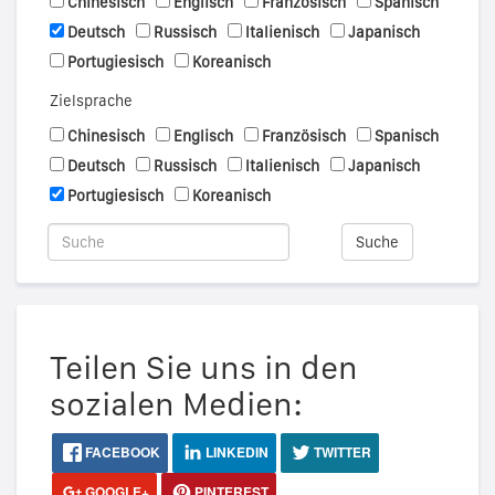
Chinesisch
Englisch
Französisch
Spanisch
Deutsch
Russisch
Italienisch
Japanisch
Portugiesisch
Koreanisch
Zielsprache
Chinesisch
Englisch
Französisch
Spanisch
Deutsch
Russisch
Italienisch
Japanisch
Portugiesisch
Koreanisch
Suche
Teilen Sie uns in den
sozialen Medien:
FACEBOOK
LINKEDIN
TWITTER
GOOGLE+
PINTEREST