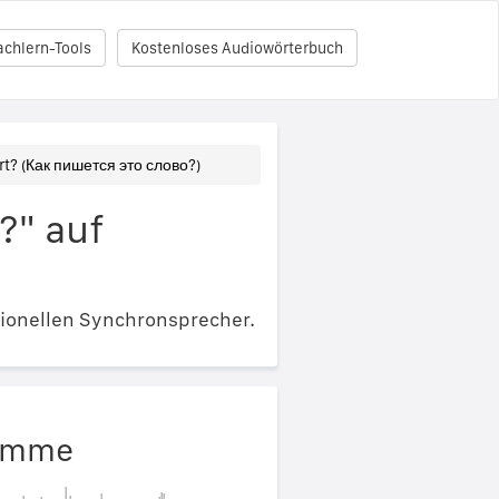
achlern-Tools
Kostenloses Audiowörterbuch
rt? (Как пишется это слово?)
?" auf
ionellen Synchronsprecher.
timme