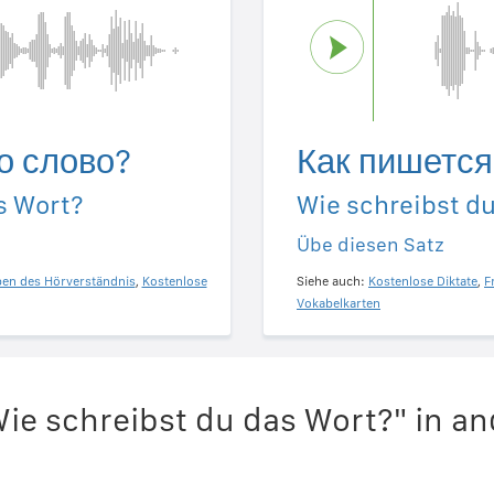
о слово?
Как пишется
s Wort?
Wie schreibst d
Übe diesen Satz
ben des Hörverständnis
,
Kostenlose
Siehe auch:
Kostenlose Diktate
,
F
Vokabelkarten
ie schreibst du das Wort?" in a