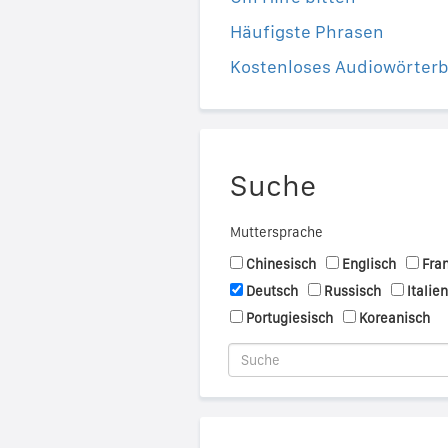
Häufigste Phrasen
Kostenloses Audiowörter
Suche
Muttersprache
Chinesisch
Englisch
Fra
Deutsch
Russisch
Italie
Portugiesisch
Koreanisch