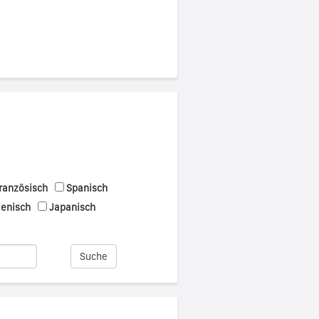
ranzösisch
Spanisch
ienisch
Japanisch
Suche