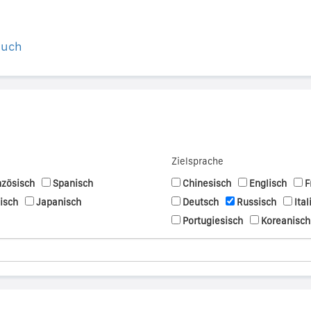
buch
Zielsprache
nzösisch
Spanisch
Chinesisch
Englisch
F
nisch
Japanisch
Deutsch
Russisch
Ital
Portugiesisch
Koreanisch