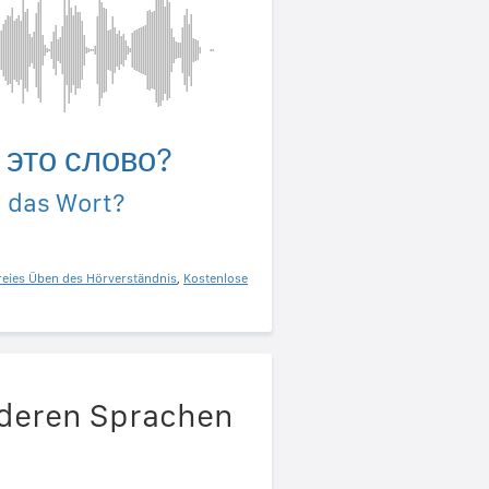
 это слово?
u das Wort?
reies Üben des Hörverständnis
,
Kostenlose
nderen Sprachen