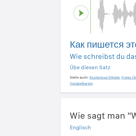
Как пишется эт
Wie schreibst du da
Übe diesen Satz
Siehe auch:
Kostenlose Diktate
,
Freies Ü
Vokabelkarten
Wie sagt man "W
Englisch