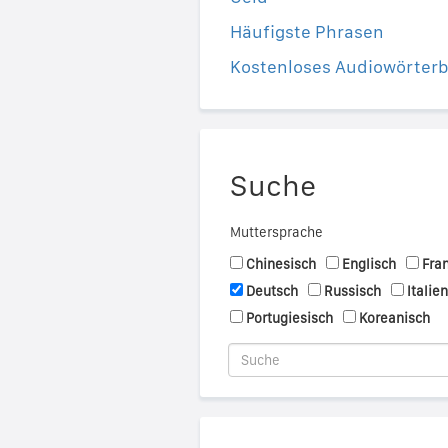
Häufigste Phrasen
Kostenloses Audiowörter
Suche
Muttersprache
Chinesisch
Englisch
Fra
Deutsch
Russisch
Italie
Portugiesisch
Koreanisch