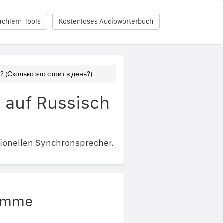
achlern-Tools
Kostenloses Audiowörterbuch
? (Сколько это стоит в день?)
" auf Russisch
ionellen Synchronsprecher.
timme