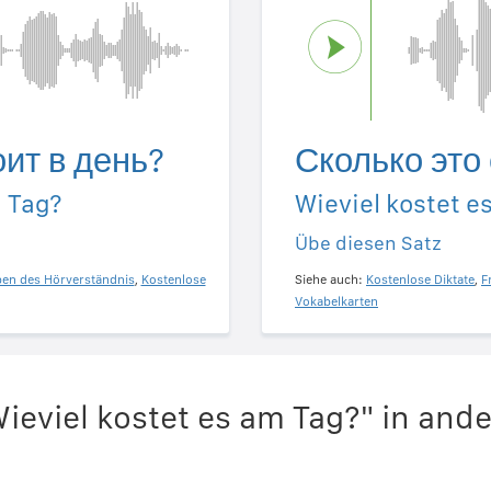
оит в день?
Сколько это 
m Tag?
Wieviel kostet e
Übe diesen Satz
ben des Hörverständnis
,
Kostenlose
Siehe auch:
Kostenlose Diktate
,
F
Vokabelkarten
ieviel kostet es am Tag?" in an