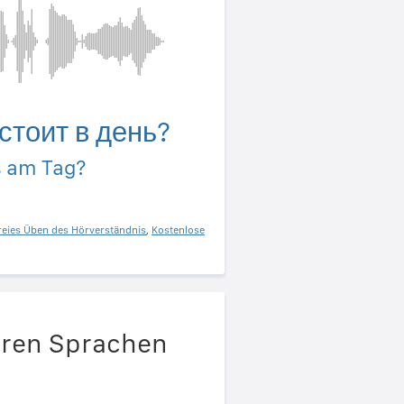
стоит в день?
s am Tag?
reies Üben des Hörverständnis
,
Kostenlose
deren Sprachen