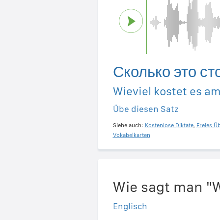
Сколько это ст
Wieviel kostet es a
Übe diesen Satz
Siehe auch:
Kostenlose Diktate
,
Freies Ü
Vokabelkarten
Wie sagt man "W
Englisch