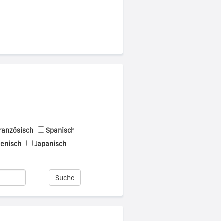
ranzösisch
Spanisch
ienisch
Japanisch
Suche