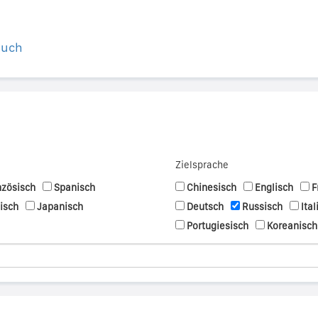
buch
Zielsprache
nzösisch
Spanisch
Chinesisch
Englisch
F
nisch
Japanisch
Deutsch
Russisch
Ital
Portugiesisch
Koreanisch