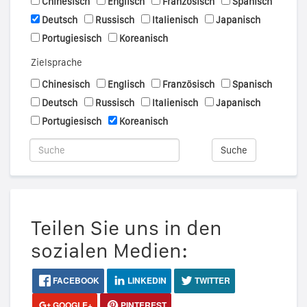
Chinesisch
Englisch
Französisch
Spanisch
Deutsch
Russisch
Italienisch
Japanisch
Portugiesisch
Koreanisch
Zielsprache
Chinesisch
Englisch
Französisch
Spanisch
Deutsch
Russisch
Italienisch
Japanisch
Portugiesisch
Koreanisch
Suche
Teilen Sie uns in den
sozialen Medien:
FACEBOOK
LINKEDIN
TWITTER
GOOGLE+
PINTEREST