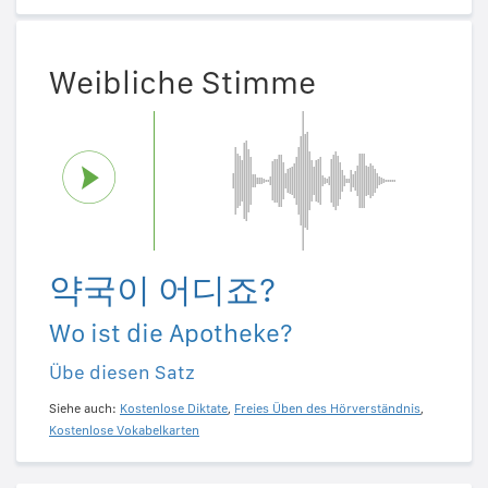
Weibliche Stimme
약국이 어디죠?
Wo ist die Apotheke?
Übe diesen Satz
Siehe auch:
Kostenlose Diktate
,
Freies Üben des Hörverständnis
,
Kostenlose Vokabelkarten