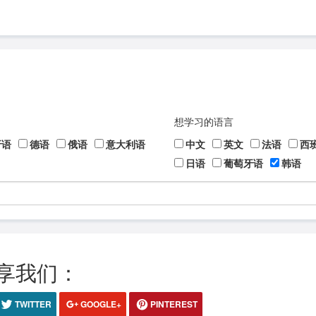
想学习的语言
牙语
德语
俄语
意大利语
中文
英文
法语
西
日语
葡萄牙语
韩语
享我们：
TWITTER
GOOGLE+
PINTEREST