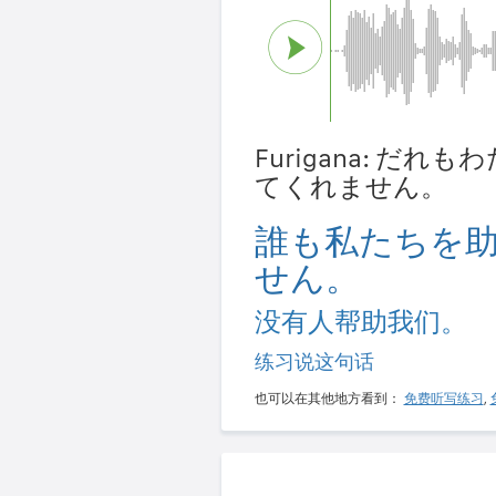
Furigana: だ
てくれません。
誰も私たちを
せん。
没有人帮助我们。
练习说这句话
也可以在其他地方看到：
免费听写练习
,