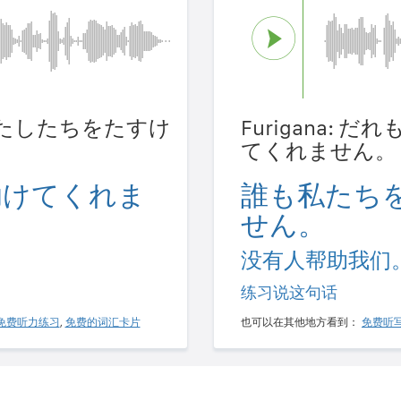
れもわたしたちをたすけ
Furigana:
てくれません。
助けてくれま
誰も私たち
せん。
没有人帮助我们
练习说这句话
免费听力练习
,
免费的词汇卡片
也可以在其他地方看到：
免费听