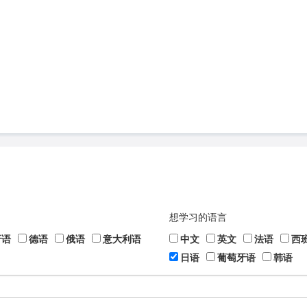
想学习的语言
牙语
德语
俄语
意大利语
中文
英文
法语
西
日语
葡萄牙语
韩语