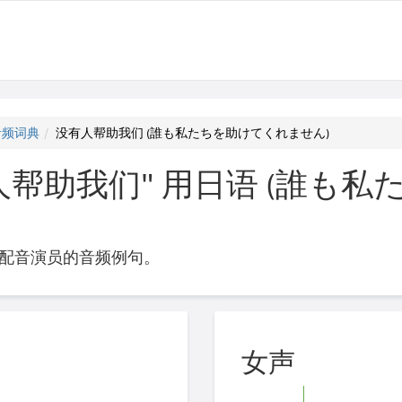
音频词典
没有人帮助我们 (誰も私たちを助けてくれません)
人帮助我们" 用日语 (誰も
配音演员的音频例句。
女声