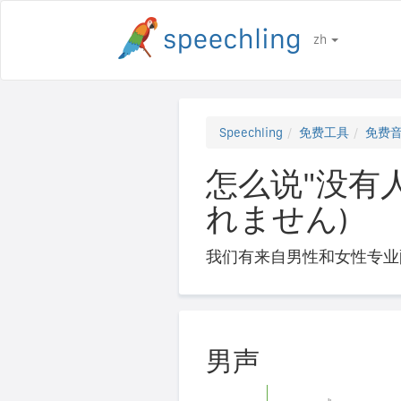
zh
Speechling
免费工具
免费
怎么说"没有
れません)
我们有来自男性和女性专业
男声