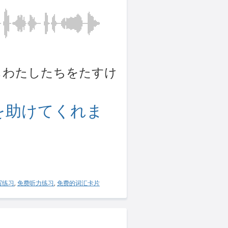
 だれもわたしたちをたすけ
を助けてくれま
。
写练习
,
免费听力练习
,
免费的词汇卡片