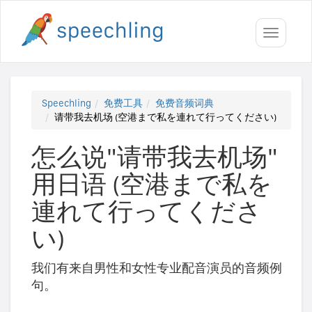
Toggle
navigati
Speechling
免费工具
免费音频词典
请带我去机场 (空港まで私を連れて行ってください)
怎么说"请带我去机场"
用日语 (空港まで私を
連れて行ってくださ
い)
我们有来自男性和女性专业配音演员的音频例
句。