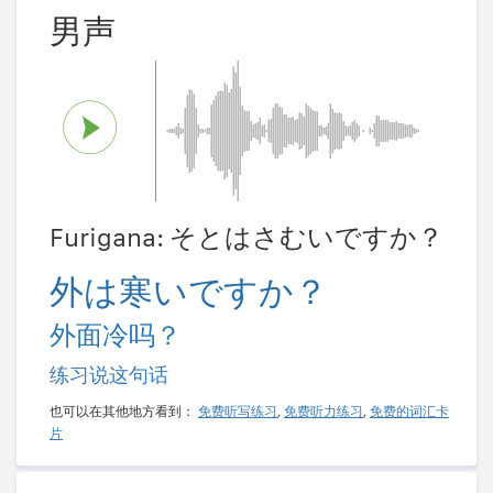
男声
Furigana: そとはさむいですか？
外は寒いですか？
外面冷吗？
练习说这句话
也可以在其他地方看到：
免费听写练习
,
免费听力练习
,
免费的词汇卡
片