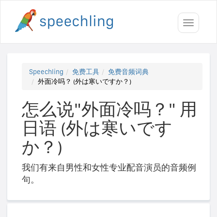
Toggle
navigati
Speechling
免费工具
免费音频词典
外面冷吗？ (外は寒いですか？)
怎么说"外面冷吗？" 用
日语 (外は寒いです
か？)
我们有来自男性和女性专业配音演员的音频例
句。