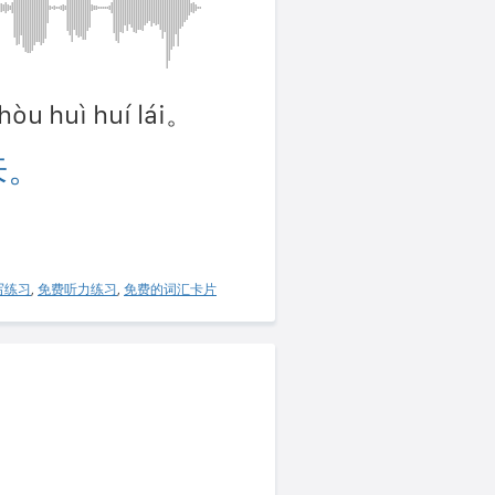
hòu huì huí lái。
来。
写练习
,
免费听力练习
,
免费的词汇卡片