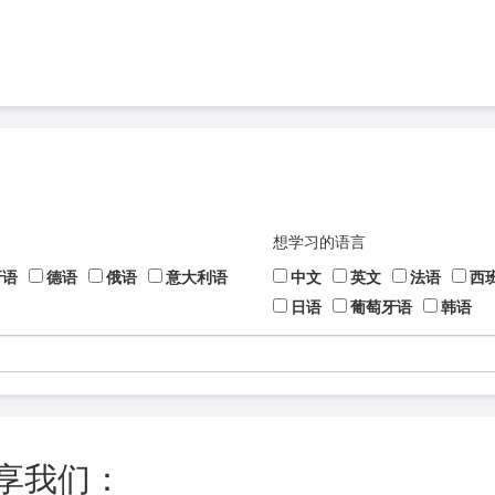
想学习的语言
牙语
德语
俄语
意大利语
中文
英文
法语
西
日语
葡萄牙语
韩语
享我们：