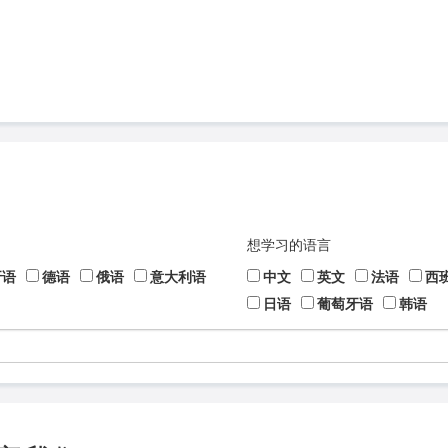
想学习的语言
牙语
德语
俄语
意大利语
中文
英文
法语
西
日语
葡萄牙语
韩语