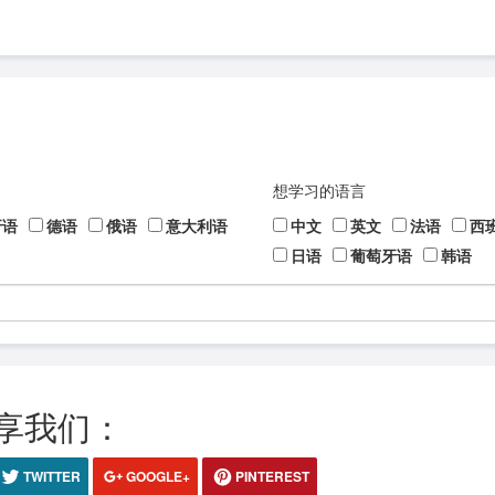
想学习的语言
牙语
德语
俄语
意大利语
中文
英文
法语
西
日语
葡萄牙语
韩语
享我们：
TWITTER
GOOGLE+
PINTEREST