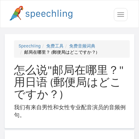
Toggle
navigati
Speechling
免费工具
免费音频词典
邮局在哪里？ (郵便局はどこですか？)
怎么说"邮局在哪里？"
用日语 (郵便局はどこ
ですか？)
我们有来自男性和女性专业配音演员的音频例
句。