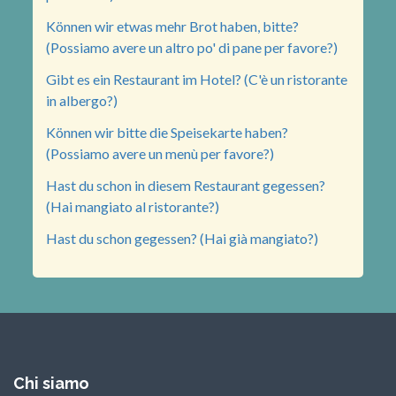
Können wir etwas mehr Brot haben, bitte?
(Possiamo avere un altro po' di pane per favore?)
Gibt es ein Restaurant im Hotel? (C'è un ristorante
in albergo?)
Können wir bitte die Speisekarte haben?
(Possiamo avere un menù per favore?)
Hast du schon in diesem Restaurant gegessen?
(Hai mangiato al ristorante?)
Hast du schon gegessen? (Hai già mangiato?)
Chi siamo