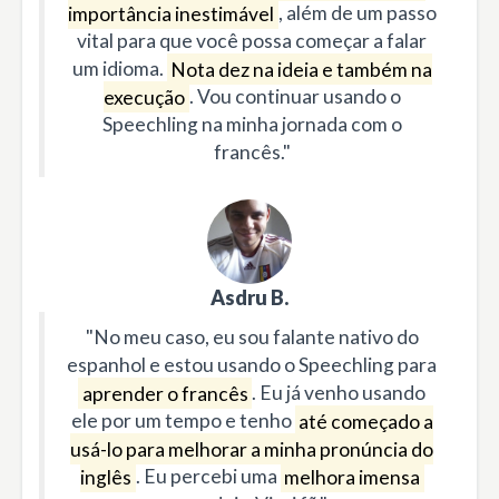
importância inestimável
, além de um passo
vital para que você possa começar a falar
um idioma.
Nota dez na ideia e também na
execução
. Vou continuar usando o
Speechling na minha jornada com o
francês."
Asdru B.
"No meu caso, eu sou falante nativo do
espanhol e estou usando o Speechling para
aprender o francês
. Eu já venho usando
ele por um tempo e tenho
até começado a
usá-lo para melhorar a minha pronúncia do
inglês
. Eu percebi uma
melhora imensa