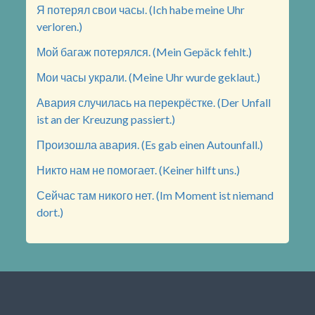
Я потерял свои часы. (Ich habe meine Uhr
verloren.)
Мой багаж потерялся. (Mein Gepäck fehlt.)
Мои часы украли. (Meine Uhr wurde geklaut.)
Авария случилась на перекрёстке. (Der Unfall
ist an der Kreuzung passiert.)
Произошла авария. (Es gab einen Autounfall.)
Никто нам не помогает. (Keiner hilft uns.)
Сейчас там никого нет. (Im Moment ist niemand
dort.)