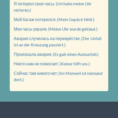
Я потерял свои часы. (Ich habe meine Uhr
verloren.)
Мой багаж потерялся. (Mein Gepäck fehlt.)
Мои часы украли. (Meine Uhr wurde geklaut.)
Авария случилась на перекрёстке. (Der Unfall
ist an der Kreuzung passiert.)
Произошла авария. (Es gab einen Autounfall.)
Никто нам не помогает. (Keiner hilft uns.)
Сейчас там никого нет. (Im Moment ist niemand
dort.)