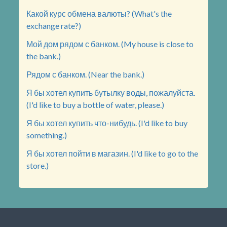
Какой курс обмена валюты? (What's the
exchange rate?)
Мой дом рядом с банком. (My house is close to
the bank.)
Рядом с банком. (Near the bank.)
Я бы хотел купить бутылку воды, пожалуйста.
(I'd like to buy a bottle of water, please.)
Я бы хотел купить что-нибудь. (I'd like to buy
something.)
Я бы хотел пойти в магазин. (I'd like to go to the
store.)