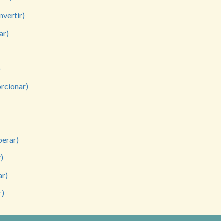
nvertir)
ar)
)
orcionar)
perar)
r)
ar)
r)