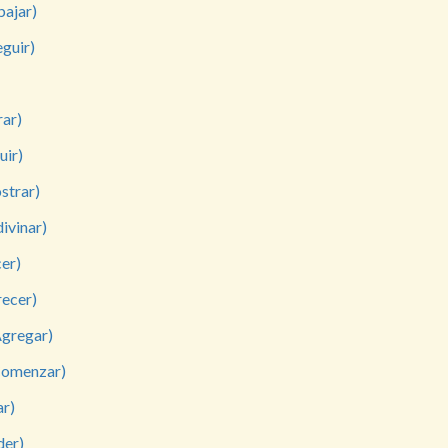
bajar)
eguir)
rar)
uir)
strar)
ivinar)
er)
ecer)
Agregar)
Comenzar)
ar)
der)