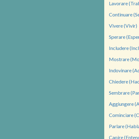
Lavorare (Tra
Continuare (S
Vivere (Vivir)
Sperare (Espe
Includere (Incl
Mostrare (Mo
Indovinare (Ad
Chiedere (Hac
Sembrare (Par
Aggiungere (
Cominciare (
Parlare (Habl
Capire (Enten