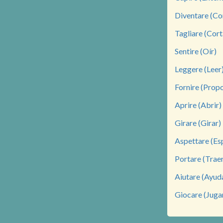
Diventare (Co
Tagliare (Cort
Sentire (Oír)
Leggere (Leer
Fornire (Prop
Aprire (Abrir)
Girare (Girar)
Aspettare (Es
Portare (Trae
Aiutare (Ayud
Giocare (Juga