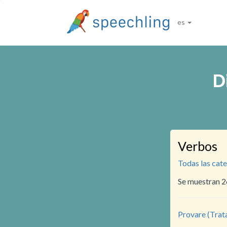
es
D
Verbos
Todas las cat
Se muestran 2
Provare (Trat