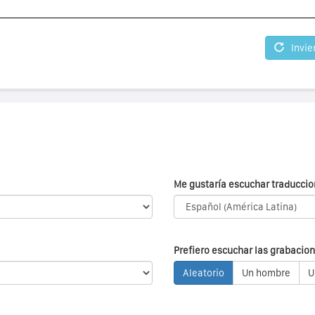
Invie
Me gustaría escuchar traduccio
Prefiero escuchar las grabacion
Aleatorio
Un hombre
U