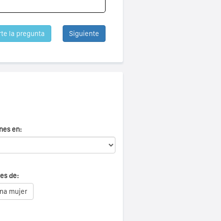
rte la pregunta
Siguiente
nes en:
es de:
na mujer