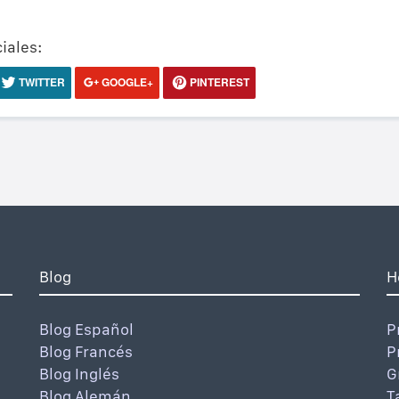
iales:
TWITTER
GOOGLE+
PINTEREST
Blog
H
Blog Español
P
Blog Francés
P
Blog Inglés
G
Blog Alemán
T