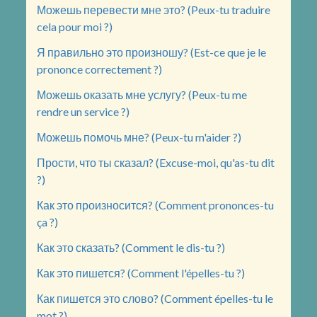
Можешь перевести мне это? (Peux-tu traduire
cela pour moi ?)
Я правильно это произношу? (Est-ce que je le
prononce correctement ?)
Можешь оказать мне услугу? (Peux-tu me
rendre un service ?)
Можешь помочь мне? (Peux-tu m'aider ?)
Прости, что ты сказал? (Excuse-moi, qu'as-tu dit
?)
Как это произносится? (Comment prononces-tu
ça ?)
Как это сказать? (Comment le dis-tu ?)
Как это пишется? (Comment l'épelles-tu ?)
Как пишется это слово? (Comment épelles-tu le
mot ?)