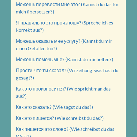
Можешь перевести мне это? (Kannst du das für
mich übersetzen?)
Я правильно это произношу? (Spreche ich es
korrekt aus?)
Можешь оказать мне услугу? (Kannst du mir
einen Gefallen tun?)
Можешь помочь мне? (Kannst du mir helfen?)
Прости, что ты сказал? (Verzeihung, was hast du
gesagt?)
Как это произносится? (Wie spricht man das
aus?)
Как это сказать? (Wie sagst du das?)
Как это пишется? (Wie schreibst du das?)
Как пишется это слово? (Wie schreibst du das
Wort?)