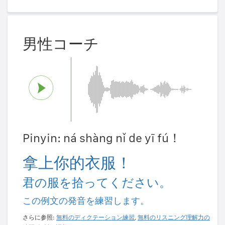
男性コーチ
Pinyin: ná shàng nǐ de yī fú！
拿上你的衣服！
君の服を拾ってください。
この例文の発音を練習します。
さらに参照:
無料のディクテーション練習
,
無料のリスニング理解力の