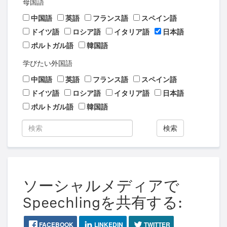
母国語
中国語
英語
フランス語
スペイン語
ドイツ語
ロシア語
イタリア語
日本語
ポルトガル語
韓国語
学びたい外国語
中国語
英語
フランス語
スペイン語
ドイツ語
ロシア語
イタリア語
日本語
ポルトガル語
韓国語
検索
ソーシャルメディアで
Speechlingを共有する:
FACEBOOK
LINKEDIN
TWITTER