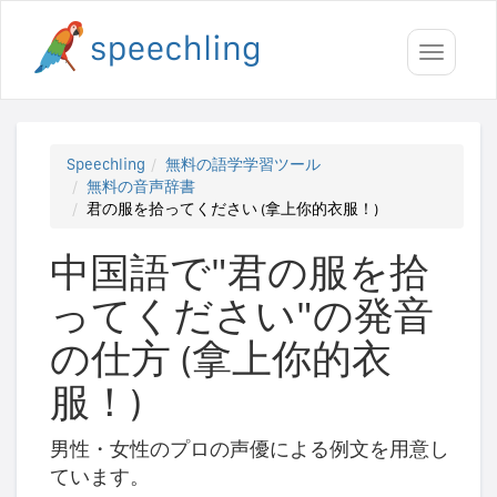
Toggle
navigati
Speechling
無料の語学学習ツール
無料の音声辞書
君の服を拾ってください (拿上你的衣服！)
中国語で"君の服を拾
ってください"の発音
の仕方 (拿上你的衣
服！)
男性・女性のプロの声優による例文を用意し
ています。