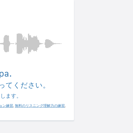
pa.
ってください。
習します。
ョン練習
,
無料のリスニング理解力の練習
,