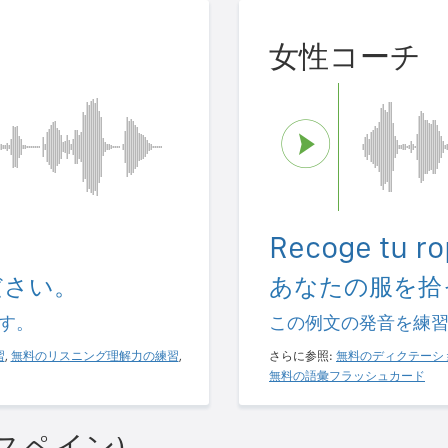
女性コーチ
.
Recoge tu ro
ださい。
あなたの服を拾
す。
この例文の発音を練
習
,
無料のリスニング理解力の練習
,
さらに参照:
無料のディクテーシ
無料の語彙フラッシュカード
スペイン)