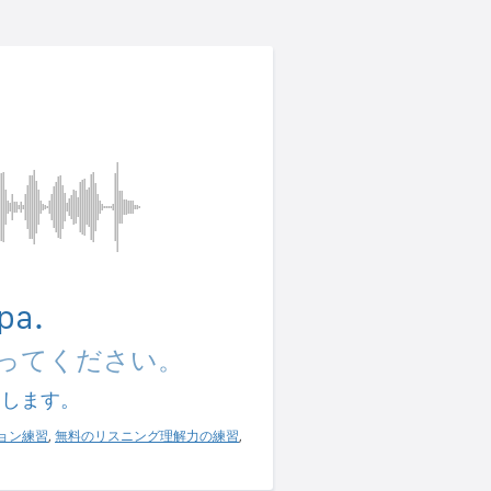
pa.
ってください。
習します。
ョン練習
,
無料のリスニング理解力の練習
,