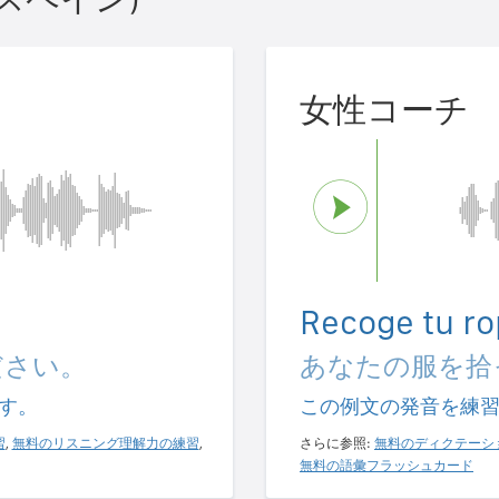
女性コーチ
.
Recoge tu ro
ださい。
あなたの服を拾
す。
この例文の発音を練
習
,
無料のリスニング理解力の練習
,
さらに参照:
無料のディクテーシ
無料の語彙フラッシュカード