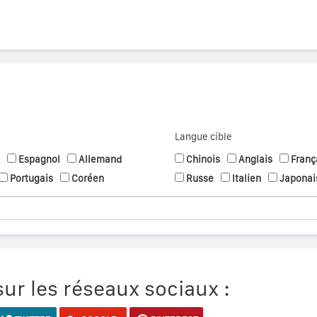
Langue cible
Espagnol
Allemand
Chinois
Anglais
Franç
Portugais
Coréen
Russe
Italien
Japonai
ur les réseaux sociaux :