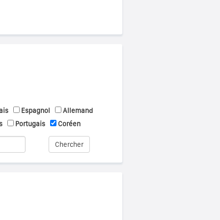
ais
Espagnol
Allemand
s
Portugais
Coréen
Chercher