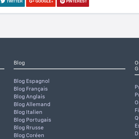
TWITTER
GOOGLE+
PINTEREST
Blog
O
G
Blog Espagnol
P
Blog Français
P
Blog Anglais
O
Blog Allemand
F
Blog Italien
Q
Blog Portugais
E
Blog Rrusse
D
Blog Coréen