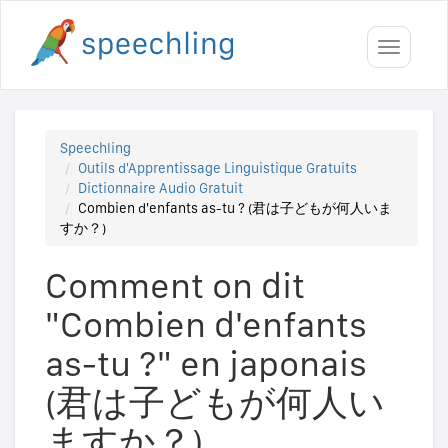
Toggle
navigati
Speechling
Outils d'Apprentissage Linguistique Gratuits
Dictionnaire Audio Gratuit
Combien d'enfants as-tu ? (君は子どもが何人いま
すか？)
Comment on dit
"Combien d'enfants
as-tu ?" en japonais
(君は子どもが何人い
ますか？)