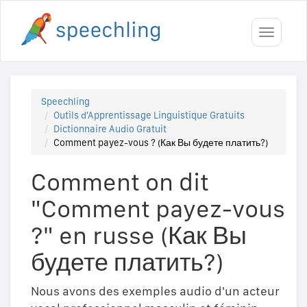
Toggle
navigati
Speechling
Outils d'Apprentissage Linguistique Gratuits
Dictionnaire Audio Gratuit
Comment payez-vous ? (Как Вы будете платить?)
Comment on dit
"Comment payez-vous
?" en russe (Как Вы
будете платить?)
Nous avons des exemples audio d'un acteur