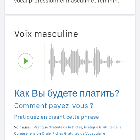
vocal professionnel masculin et féminin.
Voix masculine
Как Вы будете платить?
Comment payez-vous ?
Pratiquez en disant cette phrase
Voir aussi :
Pratique Gratuite de la Dictée
,
Pratique Gratuite de la
Compréhension Orale
,
Fiches Gratuites de Vocabulaire