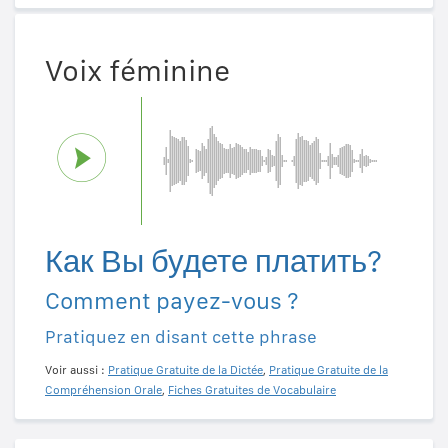
Voix féminine
Как Вы будете платить?
Comment payez-vous ?
Pratiquez en disant cette phrase
Voir aussi :
Pratique Gratuite de la Dictée
,
Pratique Gratuite de la
Compréhension Orale
,
Fiches Gratuites de Vocabulaire