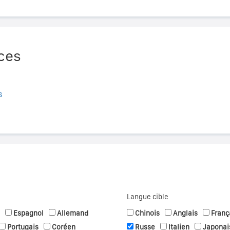
ces
s
Langue cible
Espagnol
Allemand
Chinois
Anglais
Franç
Portugais
Coréen
Russe
Italien
Japonai