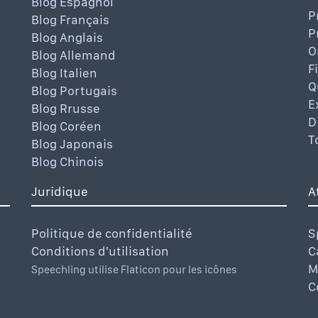
Blog Espagnol
P
Blog Français
P
Blog Anglais
O
Blog Allemand
F
Blog Italien
Q
Blog Portugais
E
Blog Rrusse
D
Blog Coréen
T
Blog Japonais
Blog Chinois
Juridique
A
Politique de confidentialité
S
Conditions d'utilisation
C
M
Speechling utilise Flaticon pour les icônes
C