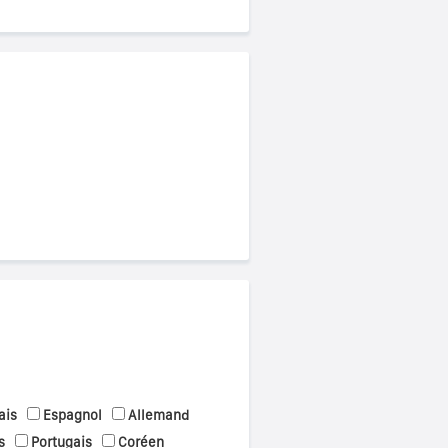
ais
Espagnol
Allemand
s
Portugais
Coréen