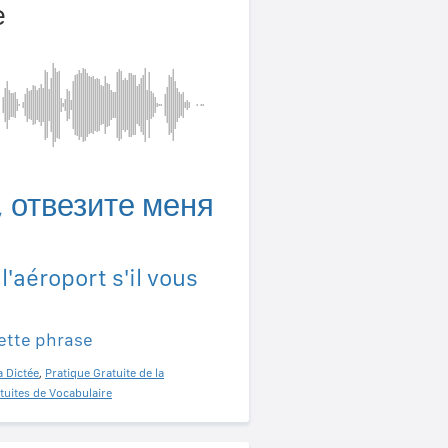
e
 отвезите меня
aéroport s'il vous
ette phrase
a Dictée
,
Pratique Gratuite de la
tuites de Vocabulaire