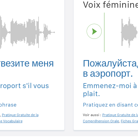
Voix féminin
твезите меня
Пожалуйста,
в аэропорт.
oport s'il vous
Emmenez-moi à l'
plait.
 phrase
Pratiquez en disant c
,
Pratique Gratuite de la
Voir aussi :
Pratique Gratuite de l
de Vocabulaire
Compréhension Orale
,
Fiches Gra