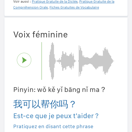
Voir aussi :
Pratique Gratuite de la Dictée
,
Pratique Gratuite de la
Compréhension Orale
,
Fiches Gratuites de Vocabulaire
Voix féminine
Pinyin: wǒ kě yǐ bāng nǐ ma？
我可以帮你吗？
Est-ce que je peux t'aider ?
Pratiquez en disant cette phrase