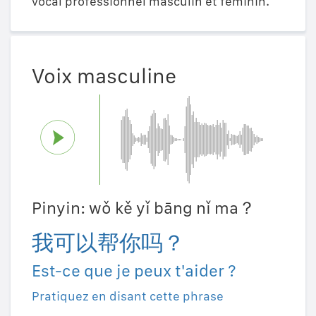
vocal professionnel masculin et féminin.
Voix masculine
Pinyin: wǒ kě yǐ bāng nǐ ma？
我可以帮你吗？
Est-ce que je peux t'aider ?
Pratiquez en disant cette phrase