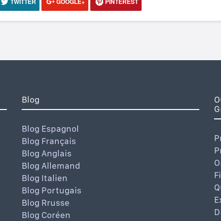
TWITTER
GOOGLE+
PINTEREST
Blog
O
G
Blog Espagnol
P
Blog Français
P
Blog Anglais
O
Blog Allemand
F
Blog Italien
Q
Blog Portugais
E
Blog Rrusse
D
Blog Coréen