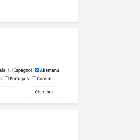
ais
Espagnol
Allemand
s
Portugais
Coréen
Chercher