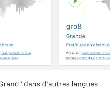
groß
Grande
 phrase
Pratiquez en disant c
,
Pratique Gratuite de la
Voir aussi :
Pratique Gratuite de l
de Vocabulaire
Compréhension Orale
,
Fiches Gra
Grand" dans d'autres langues