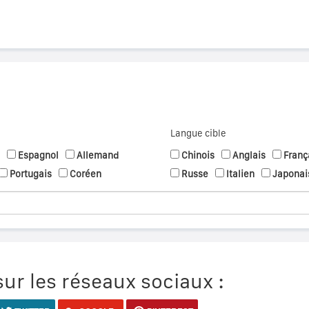
Langue cible
Espagnol
Allemand
Chinois
Anglais
Franç
Portugais
Coréen
Russe
Italien
Japonai
ur les réseaux sociaux :