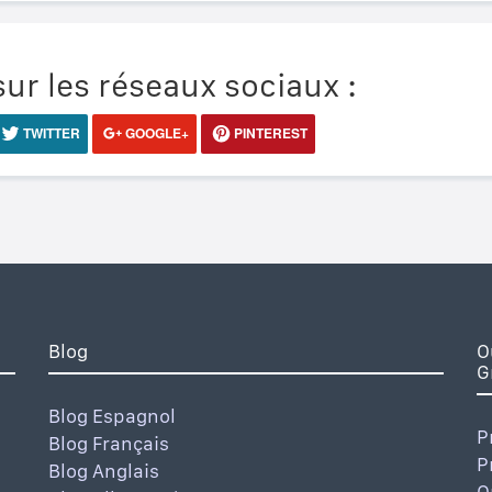
ur les réseaux sociaux :
TWITTER
GOOGLE+
PINTEREST
Blog
O
G
Blog Espagnol
P
Blog Français
P
Blog Anglais
O