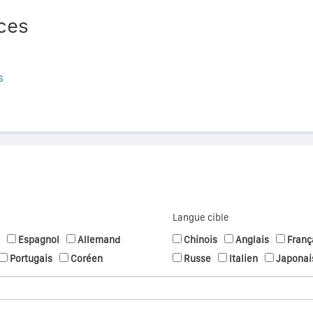
ces
s
Langue cible
Espagnol
Allemand
Chinois
Anglais
Franç
Portugais
Coréen
Russe
Italien
Japonai