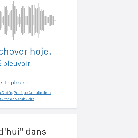
chover hoje.
é pleuvoir
ette phrase
a Dictée
,
Pratique Gratuite de la
tuites de Vocabulaire
d'hui" dans