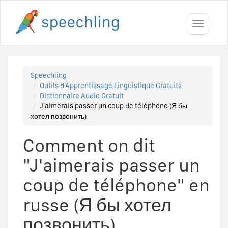
Toggle
navigati
Speechling
Outils d'Apprentissage Linguistique Gratuits
Dictionnaire Audio Gratuit
J'aimerais passer un coup de téléphone (Я бы
хотел позвонить)
Comment on dit
"J'aimerais passer un
coup de téléphone" en
russe (Я бы хотел
позвонить)