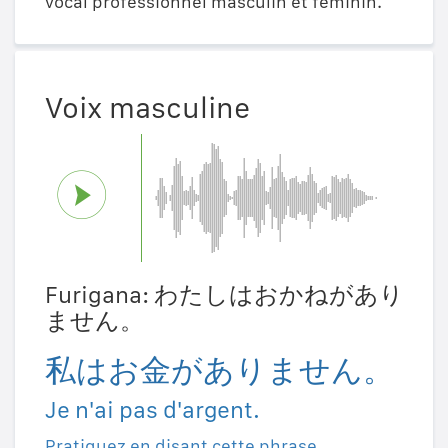
vocal professionnel masculin et féminin.
Voix masculine
Furigana: わたしはおかねがあり
ません。
私はお金がありません。
Je n'ai pas d'argent.
Pratiquez en disant cette phrase