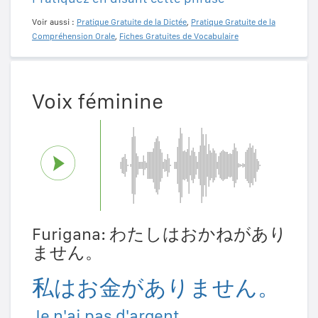
Voir aussi :
Pratique Gratuite de la Dictée
,
Pratique Gratuite de la
Compréhension Orale
,
Fiches Gratuites de Vocabulaire
Voix féminine
Furigana: わたしはおかねがあり
ません。
私はお金がありません。
Je n'ai pas d'argent.