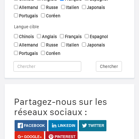
Allemand
Russe
Italien
Japonais
Portugais
Coréen
Langue cible
Chinois
Anglais
Français
Espagnol
Allemand
Russe
Italien
Japonais
Portugais
Coréen
Chercher
Partagez-nous sur les
réseaux sociaux :
FACEBOOK
LINKEDIN
TWITTER
GOOGLE+
PINTEREST