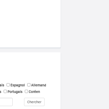
ais
Espagnol
Allemand
s
Portugais
Coréen
Chercher