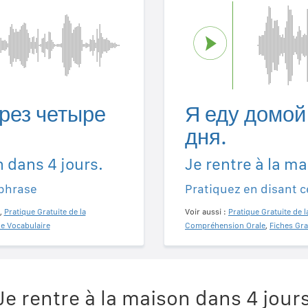
рез четыре
Я еду домой
дня.
n dans 4 jours.
Je rentre à la ma
 phrase
Pratiquez en disant c
,
Pratique Gratuite de la
Voir aussi :
Pratique Gratuite de l
de Vocabulaire
Compréhension Orale
,
Fiches Gra
e rentre à la maison dans 4 jour