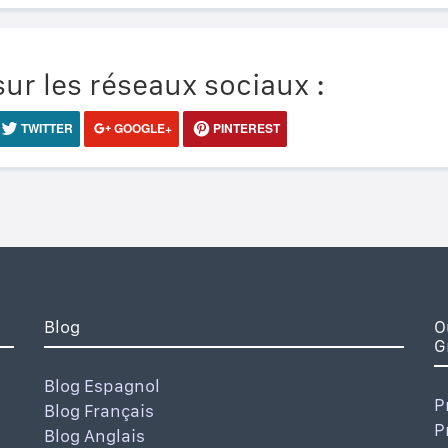
ur les réseaux sociaux :
TWITTER
GOOGLE+
PINTEREST
Blog
O
G
Blog Espagnol
P
Blog Français
P
Blog Anglais