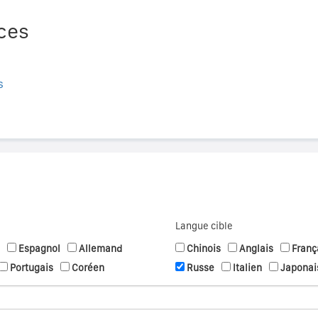
ces
s
Langue cible
Espagnol
Allemand
Chinois
Anglais
Franç
Portugais
Coréen
Russe
Italien
Japonai