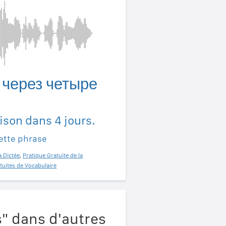
 через четыре
ison dans 4 jours.
ette phrase
a Dictée
,
Pratique Gratuite de la
tuites de Vocabulaire
s" dans d'autres