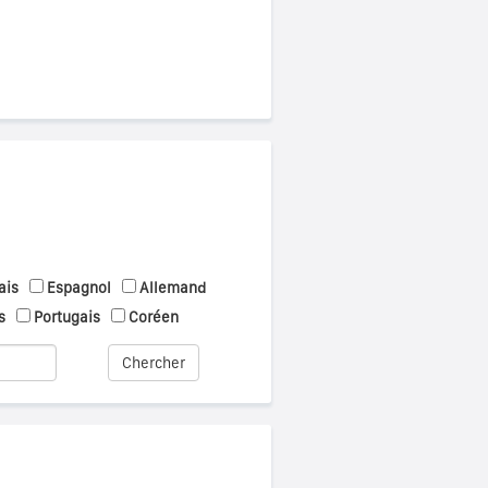
ais
Espagnol
Allemand
s
Portugais
Coréen
Chercher