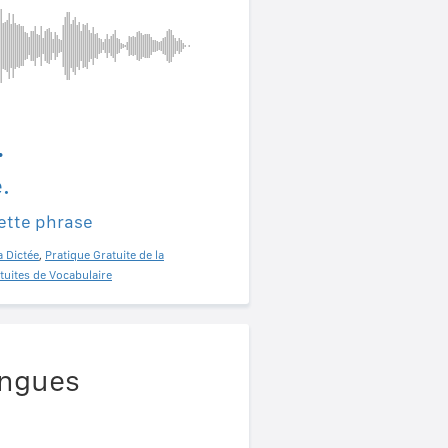
.
.
ette phrase
a Dictée
,
Pratique Gratuite de la
tuites de Vocabulaire
angues