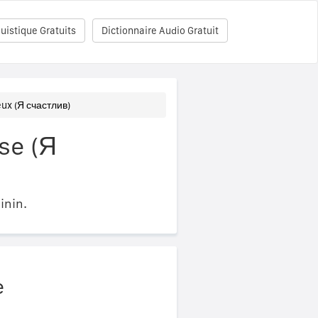
uistique Gratuits
Dictionnaire Audio Gratuit
eux (Я счастлив)
se (Я
inin.
e