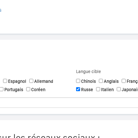
s
Langue cible
Espagnol
Allemand
Chinois
Anglais
Franç
Portugais
Coréen
Russe
Italien
Japonai
ur les réseaux sociaux :