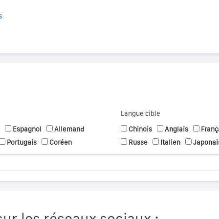
s
Langue cible
Espagnol
Allemand
Chinois
Anglais
Franç
Portugais
Coréen
Russe
Italien
Japonai
ur les réseaux sociaux :