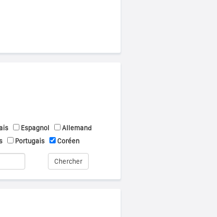
ais
Espagnol
Allemand
s
Portugais
Coréen
Chercher