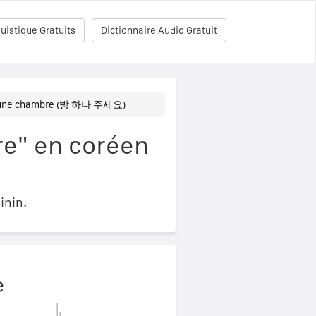
uistique Gratuits
Dictionnaire Audio Gratuit
s une chambre (방 하나 주세요)
re" en coréen
inin.
e