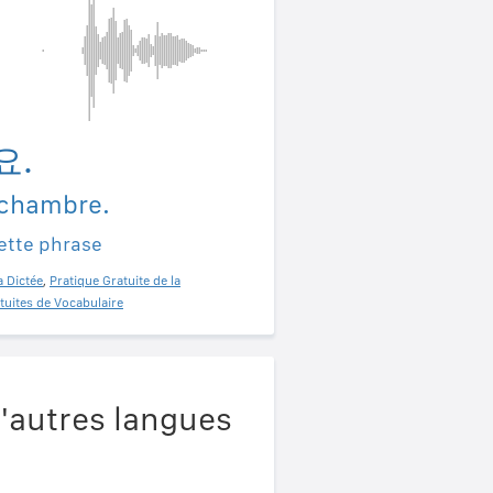
요.
 chambre.
ette phrase
a Dictée
,
Pratique Gratuite de la
tuites de Vocabulaire
'autres langues