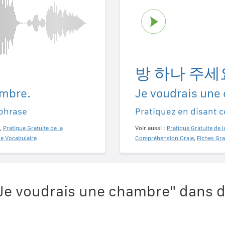
방 하나 주세
ambre.
Je voudrais une
 phrase
Pratiquez en disant c
,
Pratique Gratuite de la
Voir aussi :
Pratique Gratuite de l
de Vocabulaire
Compréhension Orale
,
Fiches Gra
Je voudrais une chambre" dans d