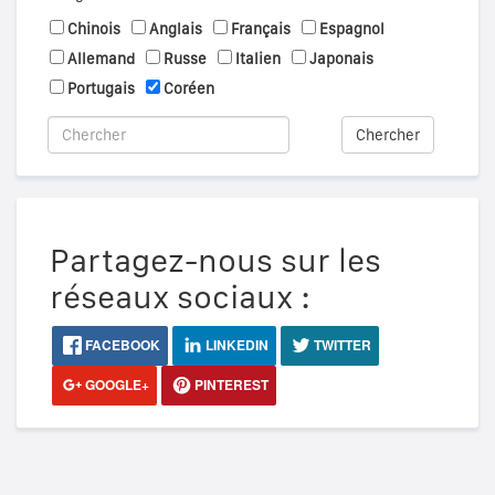
Chinois
Anglais
Français
Espagnol
Allemand
Russe
Italien
Japonais
Portugais
Coréen
Chercher
Partagez-nous sur les
réseaux sociaux :
FACEBOOK
LINKEDIN
TWITTER
GOOGLE+
PINTEREST