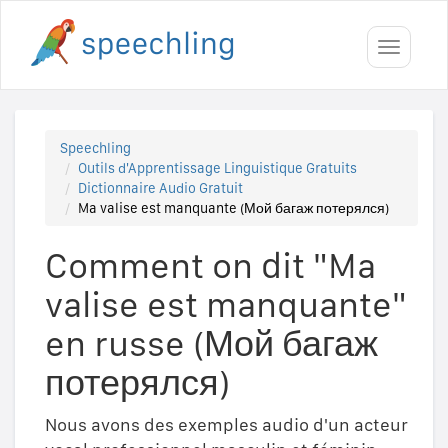
Toggle
navigati
Speechling
Outils d'Apprentissage Linguistique Gratuits
Dictionnaire Audio Gratuit
Ma valise est manquante (Мой багаж потерялся)
Comment on dit "Ma
valise est manquante"
en russe (Мой багаж
потерялся)
Nous avons des exemples audio d'un acteur