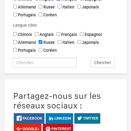
Allemand
Russe
Italien
Japonais
Portugais
Coréen
Langue cible
Chinois
Anglais
Français
Espagnol
Allemand
Russe
Italien
Japonais
Portugais
Coréen
Chercher
Partagez-nous sur les
réseaux sociaux :
FACEBOOK
LINKEDIN
TWITTER
GOOGLE+
PINTEREST