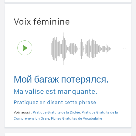
Voix féminine
Мой багаж потерялся.
Ma valise est manquante.
Pratiquez en disant cette phrase
Voir aussi :
Pratique Gratuite de la Dictée
,
Pratique Gratuite de la
Compréhension Orale
,
Fiches Gratuites de Vocabulaire