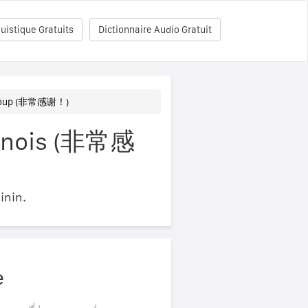
uistique Gratuits
Dictionnaire Audio Gratuit
ucoup (非常感谢！)
hinois (非常感
inin.
e