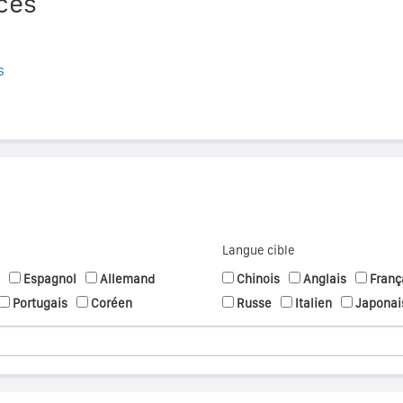
ces
s
Langue cible
Espagnol
Allemand
Chinois
Anglais
Franç
Portugais
Coréen
Russe
Italien
Japonai