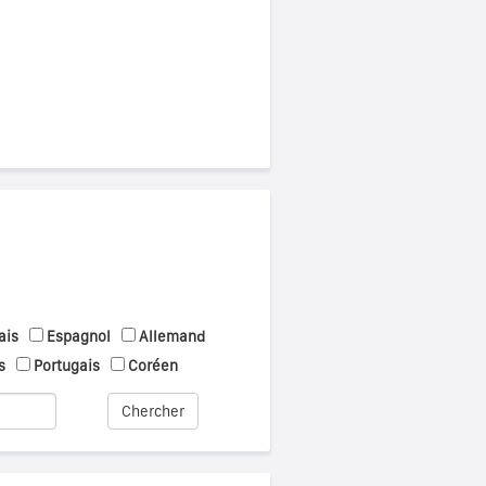
ais
Espagnol
Allemand
s
Portugais
Coréen
Chercher