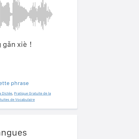
g gǎn xiè！
.
ette phrase
a Dictée
,
Pratique Gratuite de la
tuites de Vocabulaire
angues