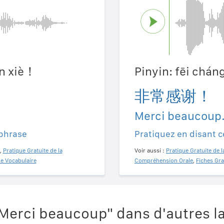
ǎn xiè！
Pinyin: fēi chán
非常感谢！
Merci beaucoup
 phrase
Pratiquez en disant c
,
Pratique Gratuite de la
Voir aussi :
Pratique Gratuite de l
de Vocabulaire
Compréhension Orale
,
Fiches Gra
Merci beaucoup" dans d'autres l