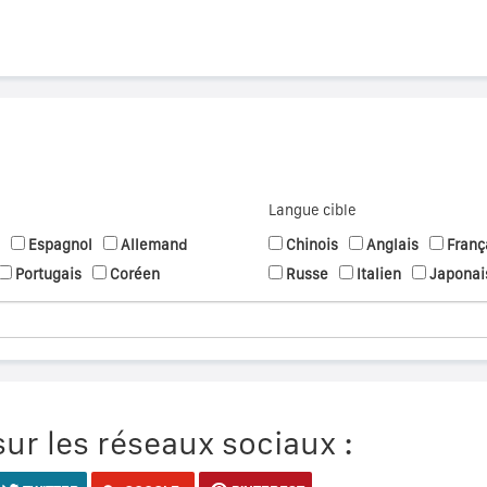
Langue cible
Espagnol
Allemand
Chinois
Anglais
Franç
Portugais
Coréen
Russe
Italien
Japonai
ur les réseaux sociaux :