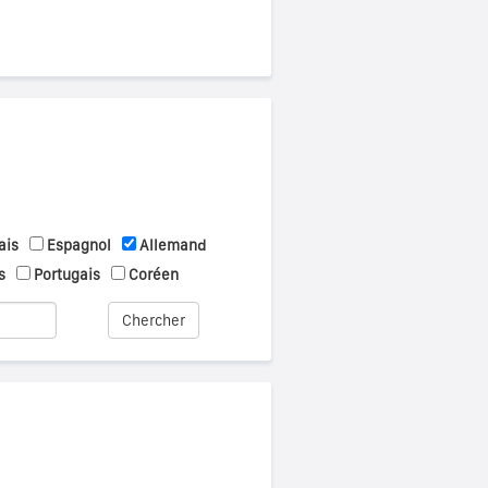
ais
Espagnol
Allemand
s
Portugais
Coréen
Chercher