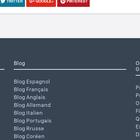
TWITTER
GOOGLE+
PINTEREST
Blog
O
G
Blog Espagnol
P
Blog Français
P
Blog Anglais
O
Blog Allemand
F
Blog Italien
Q
Blog Portugais
E
Blog Rrusse
D
Blog Coréen