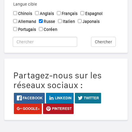
Langue cible
Chinois
Anglais
Français
Espagnol
Allemand
Russe
Italien
Japonais
Portugais
Coréen
Chercher
Partagez-nous sur les
réseaux sociaux :
FACEBOOK
LINKEDIN
TWITTER
GOOGLE+
PINTEREST