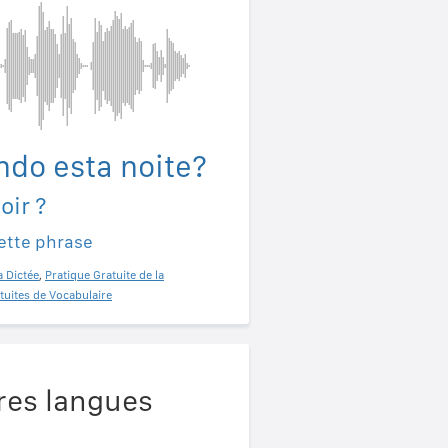
indo esta noite?
oir ?
ette phrase
a Dictée
,
Pratique Gratuite de la
tuites de Vocabulaire
res langues