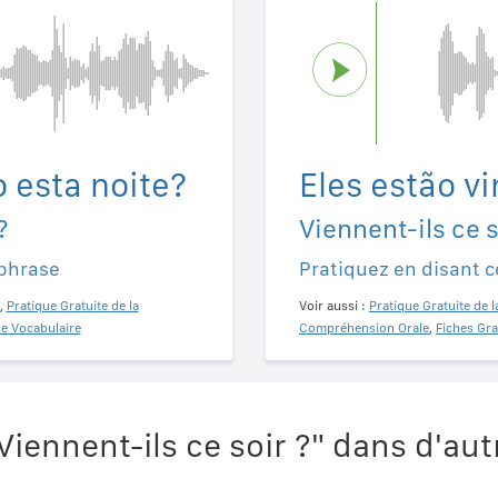
o esta noite?
Eles estão v
?
Viennent-ils ce s
 phrase
Pratiquez en disant c
,
Pratique Gratuite de la
Voir aussi :
Pratique Gratuite de l
de Vocabulaire
Compréhension Orale
,
Fiches Gra
iennent-ils ce soir ?" dans d'aut