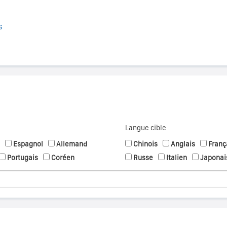
s
Langue cible
Espagnol
Allemand
Chinois
Anglais
Franç
Portugais
Coréen
Russe
Italien
Japonai