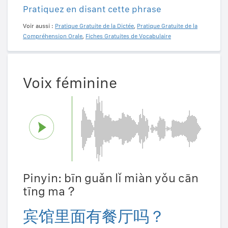
Pratiquez en disant cette phrase
Voir aussi :
Pratique Gratuite de la Dictée
,
Pratique Gratuite de la
Compréhension Orale
,
Fiches Gratuites de Vocabulaire
Voix féminine
Pinyin: bīn guǎn lǐ miàn yǒu cān
tīng ma？
宾馆里面有餐厅吗？