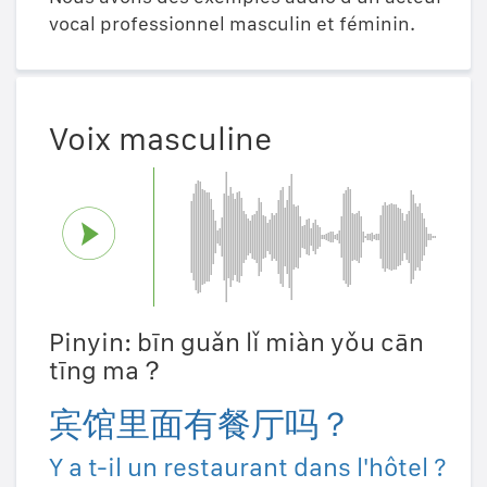
vocal professionnel masculin et féminin.
Voix masculine
Pinyin: bīn guǎn lǐ miàn yǒu cān
tīng ma？
宾馆里面有餐厅吗？
Y a t-il un restaurant dans l'hôtel ?