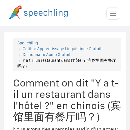
Toggle
navigati
Speechling
Outils d'Apprentissage Linguistique Gratuits
Dictionnaire Audio Gratuit
Y a t-il un restaurant dans l'hôtel ? (宾馆里面有餐厅
吗？)
Comment on dit "Y a t-
il un restaurant dans
l'hôtel ?" en chinois (宾
馆里面有餐厅吗？)
Nous avons des exemples audio d'un acteur