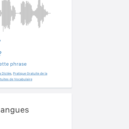
?
?
ette phrase
a Dictée
,
Pratique Gratuite de la
tuites de Vocabulaire
 langues