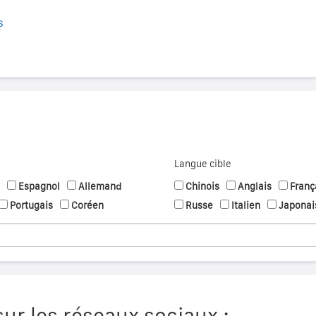
s
Langue cible
Espagnol
Allemand
Chinois
Anglais
Franç
Portugais
Coréen
Russe
Italien
Japonai
ur les réseaux sociaux :