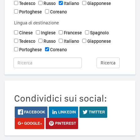
Tedesco
Russo
Italiano
Giapponese
Portoghese
Coreano
Lingua di destinazione
Cinese
Inglese
Francese
Spagnolo
Tedesco
Russo
Italiano
Giapponese
Portoghese
Coreano
Ricerca
Condividici sui social:
FACEBOOK
LINKEDIN
TWITTER
GOOGLE+
PINTEREST