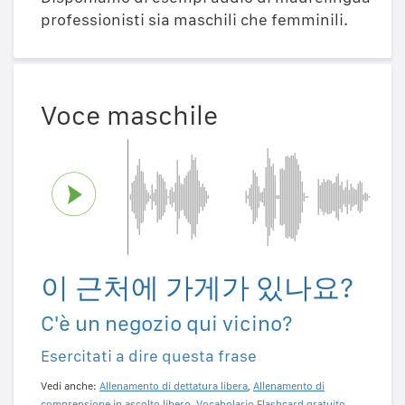
professionisti sia maschili che femminili.
Voce maschile
이 근처에 가게가 있나요?
C'è un negozio qui vicino?
Esercitati a dire questa frase
Vedi anche:
Allenamento di dettatura libera
,
Allenamento di
comprensione in ascolto libero
,
Vocabolario Flashcard gratuito