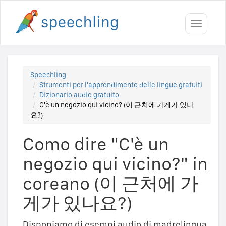
Toggle
navigati
Speechling
Strumenti per l'apprendimento delle lingue gratuiti
Dizionario audio gratuito
C'è un negozio qui vicino? (이 근처에 가게가 있나
요?)
Como dire "C'è un
negozio qui vicino?" in
coreano (이 근처에 가
게가 있나요?)
Disponiamo di esempi audio di madrelingua